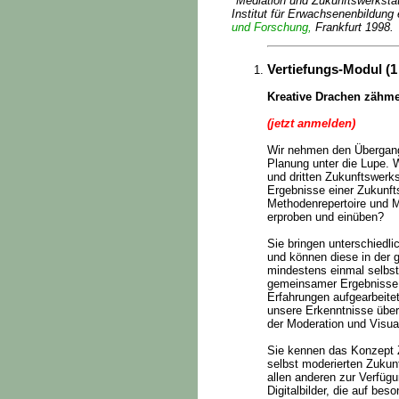
"Mediation und Zukunftswerksta
Institut für Erwachsenenbildung 
und Forschung,
Frankfurt 1998.
Vertiefungs-Modul (
Kreative Drachen zähme
(jetzt anmelden)
Wir nehmen den Übergang 
Planung unter die Lupe. 
und dritten Zukunftswerk
Ergebnisse einer Zukunft
Methodenrepertoire und M
erproben und einüben?
Sie bringen unterschiedli
und können diese in der 
mindestens einmal selbst
gemeinsamer Ergebnisse d
Erfahrungen aufgearbeitet
unsere Erkenntnisse übe
der Moderation und Visua
Sie kennen das Konzept Z
selbst moderierten Zukun
allen anderen zur Verfüg
Digitalbilder, die auf be