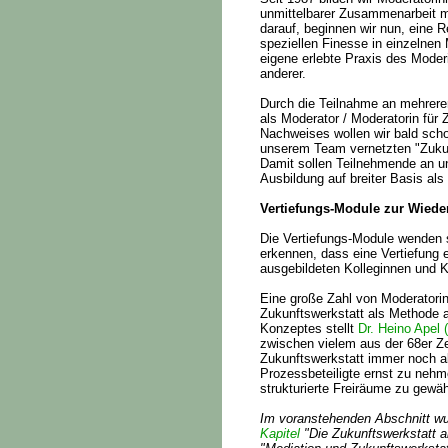
unmittelbarer Zusammenarbeit m
darauf, beginnen wir nun, eine 
speziellen Finesse in einzelnen
eigene erlebte Praxis des Moder
anderer.
Durch die Teilnahme an mehreren
als Moderator / Moderatorin für 
Nachweises wollen wir bald sch
unserem Team vernetzten "Zuku
Damit sollen Teilnehmende an un
Ausbildung auf breiter Basis als
Vertiefungs-Module zur Wiede
Die Vertiefungs-Module wenden 
erkennen, dass eine Vertiefung e
ausgebildeten Kolleginnen und Ko
Eine große Zahl von Moderatori
Zukunftswerkstatt als Methode 
Konzeptes stellt
Dr. Heino Apel
zwischen vielem aus der 68er Ze
Zukunftswerkstatt immer noch als
Prozessbeteiligte ernst zu nehm
strukturierte Freiräume zu gewäh
Im voranstehenden Abschnitt wu
Kapitel
"Die Zukunftswerkstatt a