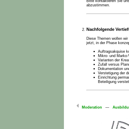
Bitte kontaktieren Sie u
abzustimmen.
Nachfolgende Vertie
Diese Themen wollen wir 
jetzt, in der Phase konz
Auftragsakquise ko
Mikro- und Marko-V
Varianten der Krea
Zufall versus Plan
Dokumentation und
Verstetigung der 
Einrichtung perma
Beteiligung verste
Moderation
—
Ausbild