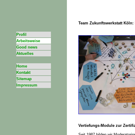
Team Zukunftswerkstatt Köln:
Profil
Arbeitsweise
Good news
Aktuelles
Home
Kontakt
Sitemap
Impressum
Vertiefungs-Module zur Zertifi
Seit 1987 bilden wir Moderatori