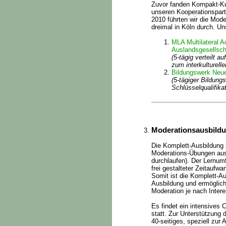
Zuvor fanden Kompakt-Ku
unseren Kooperationspar
2010 führten wir die Mod
dreimal in Köln durch. U
MLA Multilateral 
Auslandsgesellsch
(5-tägig verteilt
zum interkulturelle
Bildungswerk Neue
(5-tägiger Bildung
Schlüsselqualifikat
Moderationsausbildu
Die Komplett-Ausbildung 
Moderations-Übungen aus 
durchlaufen). Der Lernum
frei gestalteter Zeitaufw
Somit ist die Komplett-A
Ausbildung und ermöglicht
Moderation je nach Inter
Es findet ein intensives
statt. Zur Unterstützung
40-seitiges, speziell zur