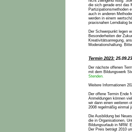
nicht zwingend nötig. S
die sich gerade erst das
Partizipationsmethoden e
auch in anderen Methode
werden in einem wertsch
praxisnahen Lerndialog be
Der Schwerpunkt legen wi
Besonderheiten der Zukun
Kreativitätsanregung, a
Moderationshaltung. Bitt
Termin 2023:
25.09.23
Der nächste offenen Ter
mit dem Bildungswerk Ste
Stenden.
Weitere Informationen 20
Der offene Termin Ende
Anmeldungen können viel
wir dann einen weiteren
2008 regelmäßig einmal j
Die Ausbildung bei Neues 
die in Organisationen, Un
Bildungsurlaub in NRW. E
Der Preis beträgt 2010 u