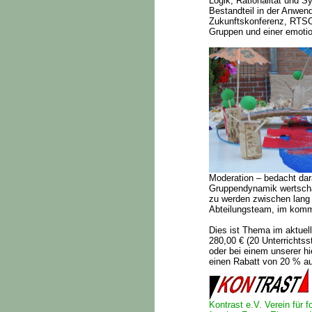
Logik, Rationalität und S
Bestandteil in der Anwen
Zukunftskonferenz, RTSC
Gruppen und einer emoti
Moderation – bedacht dar
Gruppendynamik wertschät
zu werden zwischen lang 
Abteilungsteam, im komm
Dies ist Thema im aktuel
280,00 € (20 Unterrichts
oder bei einem unserer h
einen Rabatt von 20 % au
Kontrast e.V. Verein für f