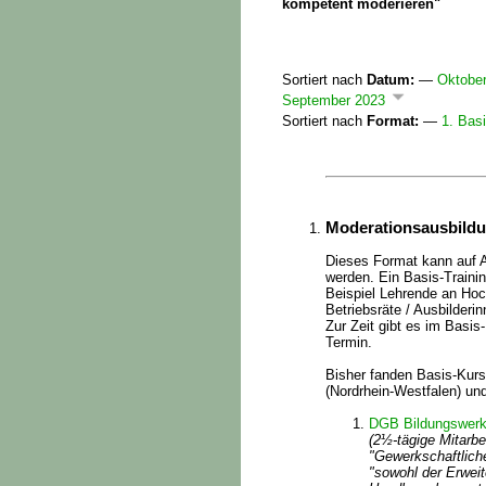
kompetent moderieren"
Sortiert nach
Datum:
—
Oktobe
September 2023
Sortiert nach
Format:
—
1. Bas
Moderationsausbildun
Dieses Format kann auf An
werden. Ein Basis-Traini
Beispiel Lehrende an Hoc
Betriebsräte / Ausbilderi
Zur Zeit gibt es im Basi
Termin.
Bisher fanden Basis-Kurse
(Nordrhein-Westfalen) un
DGB Bildungswerk
(2½-tägige Mitarbe
"Gewerkschaftlich
"sowohl der Erwei