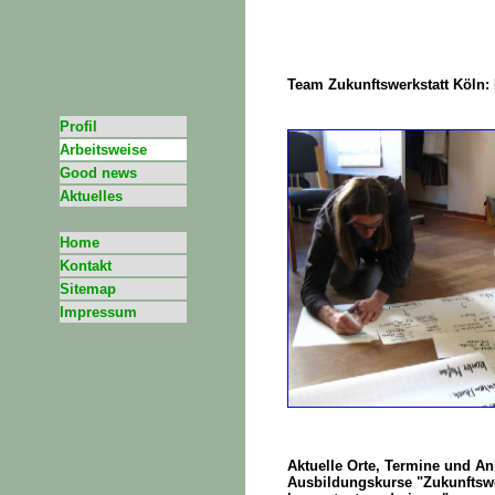
Team Zukunftswerkstatt Köln:
Profil
Arbeitsweise
Good news
Aktuelles
Home
Kontakt
Sitemap
Impressum
Aktuelle Orte, Termine und An
Ausbildungskurse "Zukunftswe