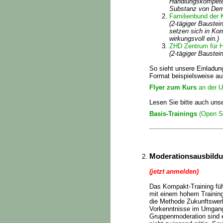
Handlungskompetenz
Substanz von Demo
Familienbund der 
(2-tägiger Baustei
setzen sich in Ko
wirkungsvoll ein.)
ZHD Zentrum für H
(2-tägiger Baustei
So sieht unsere Einladun
Format beispielsweise au
Flyer zum Kurs
an der Un
Lesen Sie bitte auch uns
Basis-Trainings
(Open S
Moderationsausbildu
(jetzt anmelden)
Das Kompakt-Training fü
mit einem hohem Trainings
die Methode Zukunftswerk
Vorkenntnisse im Umgan
Gruppenmoderation sind 